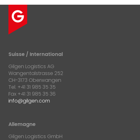
Suisse / International
Gilgen Logistics AG
Wangentalstrasse 252
CH-3173 Oberwangen
Tel. +41 31 985 35 35
Fax +41 31 985 35 36
info
gilgen.com
Allemagne
Gilgen Logistics GmbH