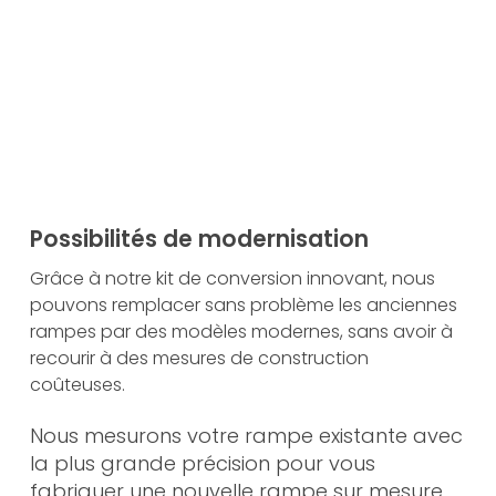
sons tout ce qui est en notre pouvoir
r assurer un déroulement irréprochable
vos processus.
 le service clientèle
Possibilités de modernisation
Grâce à notre kit de conversion innovant, nous
pouvons remplacer sans problème les anciennes
rampes par des modèles modernes, sans avoir à
recourir à des mesures de construction
coûteuses.
Nous mesurons votre rampe existante avec
la plus grande précision pour vous
fabriquer une nouvelle rampe sur mesure.