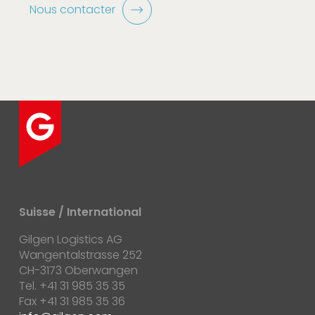
Nous contacter
Suisse / International
Gilgen Logistics AG
Wangentalstrasse 252
CH-3173 Oberwangen
Tel. +41 31 985 35 35
Fax +41 31 985 35 36